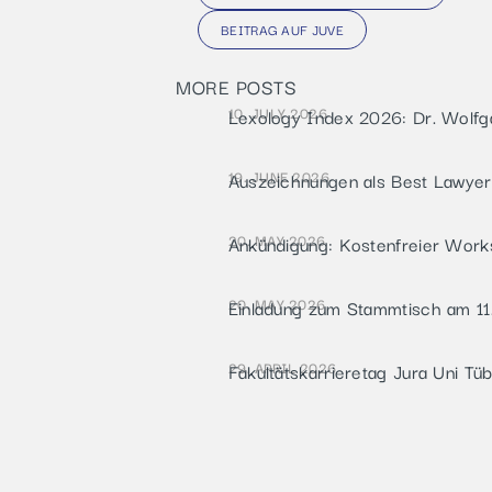
BEITRAG AUF JUVE
MORE POSTS
10. JULY 2026
Lexology Index 2026: Dr. Wolf
19. JUNE 2026
Auszeichnungen als Best Lawye
20. MAY 2026
Ankündigung: Kostenfreier Work
20. MAY 2026
Einladung zum Stammtisch am 11
29. APRIL 2026
Fakultätskarrieretag Jura Uni T