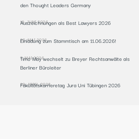
den Thought Leaders Germany
19. JUNI 2026
Auszeichnungen als Best Lawyers 2026
20. MAI 2026
Einladung zum Stammtisch am 11.06.2026!
7. MAI 2026
Timo May wechselt zu Breyer Rechtsanwälte als
Berliner Büroleiter
29. APRIL 2026
Fakultätskarrieretag Jura Uni Tübingen 2026