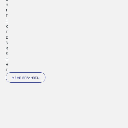
H
I
T
E
K
T
E
N
R
E
C
H
T
MEHR ERFAHREN