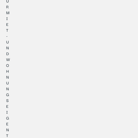
Ü
R
M
I
E
T
-
U
N
D
W
O
H
N
U
N
G
S
E
I
G
E
N
T