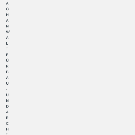
A
C
H
A
N
W
A
L
T
F
Ü
R
B
A
U
-
U
N
D
A
R
C
H
I