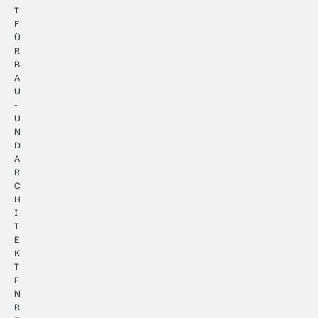
T
F
Ü
R
B
A
U
-
U
N
D
A
R
C
H
I
T
E
K
T
E
N
R