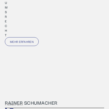
U
M
S
R
E
C
H
T
MEHR ERFAHREN
RAINER SCHUMACHER
FRANKFURT