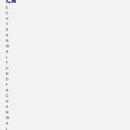
R
E
C
H
T
S
A
N
W
A
L
T
U
N
D
F
A
C
H
A
N
W
A
L