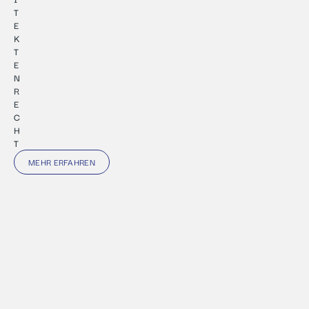
T
E
K
T
E
N
R
E
C
H
T
MEHR ERFAHREN