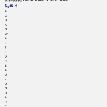
STUTTGART
F
A
C
H
A
N
W
A
L
T
F
Ü
R
B
A
U
-
U
N
D
A
R
C