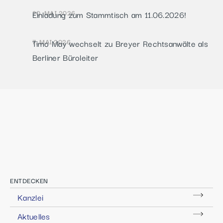
20. MAI 2026
Einladung zum Stammtisch am 11.06.2026!
7. MAI 2026
Timo May wechselt zu Breyer Rechtsanwälte als
Berliner Büroleiter
ENTDECKEN
Kanzlei
Aktuelles