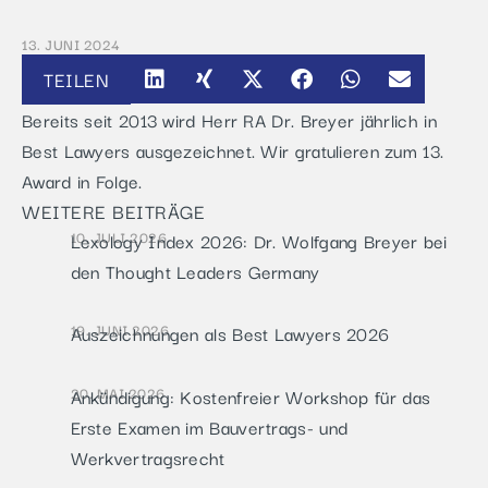
13. JUNI 2024
TEILEN
Bereits seit 2013 wird Herr RA Dr. Breyer jährlich in
Best Lawyers ausgezeichnet. Wir gratulieren zum 13.
Award in Folge.
WEITERE BEITRÄGE
10. JULI 2026
Lexology Index 2026: Dr. Wolfgang Breyer bei
den Thought Leaders Germany
19. JUNI 2026
Auszeichnungen als Best Lawyers 2026
20. MAI 2026
Ankündigung: Kostenfreier Workshop für das
Erste Examen im Bauvertrags- und
Werkvertragsrecht