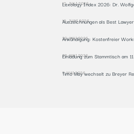
10. JULI 2026
Lexology Index 2026: Dr. Wolf
19. JUNI 2026
Auszeichnungen als Best Lawye
20. MAI 2026
Ankündigung: Kostenfreier Work
20. MAI 2026
Einladung zum Stammtisch am 11
7. MAI 2026
Timo May wechselt zu Breyer Rec