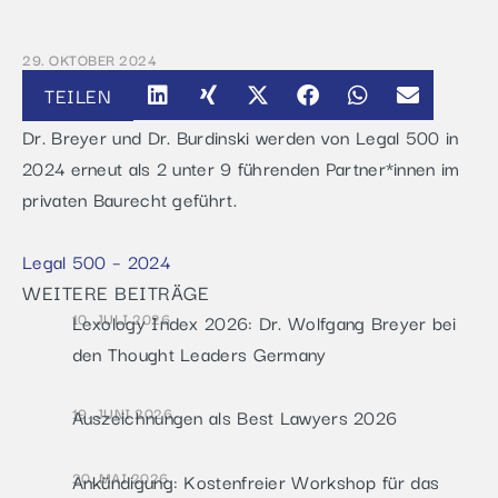
29. OKTOBER 2024
TEILEN
Dr. Breyer und Dr. Burdinski werden von Legal 500 in
2024 erneut als 2 unter 9 führenden Partner*innen im
privaten Baurecht geführt.
Legal 500 – 2024
WEITERE BEITRÄGE
10. JULI 2026
Lexology Index 2026: Dr. Wolfgang Breyer bei
den Thought Leaders Germany
19. JUNI 2026
Auszeichnungen als Best Lawyers 2026
20. MAI 2026
Ankündigung: Kostenfreier Workshop für das