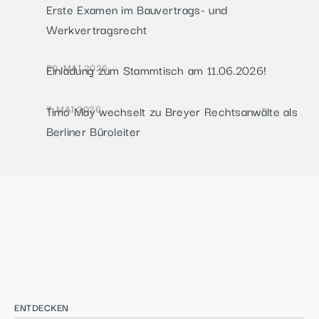
Erste Examen im Bauvertrags- und
Werkvertragsrecht
20. MAI 2026
Einladung zum Stammtisch am 11.06.2026!
7. MAI 2026
Timo May wechselt zu Breyer Rechtsanwälte als
Berliner Büroleiter
ENTDECKEN