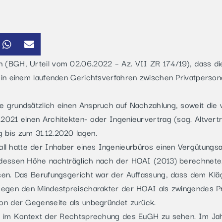
 (BGH, Urteil vom 02.06.2022 – Az. VII ZR 174/19), dass di
 in einem laufenden Gerichtsverfahren zwischen Privatpersone
e grundsätzlich einen Anspruch auf Nachzahlung, soweit die 
.2021 einen Architekten- oder Ingenieurvertrag (sog. Altver
 bis zum 31.12.2020 lagen.
 hatte der Inhaber eines Ingenieurbüros einen Vergütungsan
 dessen Höhe nachträglich nach der HOAI (2013) berechnete.
esen. Das Berufungsgericht war der Auffassung, dass dem Kläg
 gegen den Mindestpreischarakter der HOAI als zwingendes 
ion der Gegenseite als unbegründet zurück.
ist im Kontext der Rechtsprechung des EuGH zu sehen. Im Ja