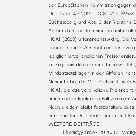
der Europäischen Kommission gegen di
Urteil vom 4.7.2019 – C-377/17, NVwZ 2
Buchstabe g und Abs. 3 der Richtlinie
Architekten und Ingenieuren beibehal
HOAI (2013) unionsrechtswidrig. Die V
behoben durch Abschaffung des zwinge
lediglich unverbindlichen Preisorient
im Ergebnis dahingehend beantwortet 
Mindestsatzklagen in den Altfällen nich
Nunmehr hat der VII. Zivilsenat nach 
HOAI, die das verbindliche Preisrecht
seien und im konkreten Fall zu einem 
Nach alledem bleibt festzuhalten, dass 
vereinbarten Pauschalhonorare mit Kun
WEITERE BEITRÄGE
10. JULI 2026
Lexology Index 2026: Dr. Wolf