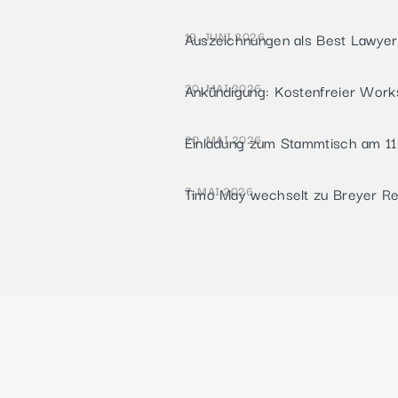
19. JUNI 2026
Auszeichnungen als Best Lawye
20. MAI 2026
Ankündigung: Kostenfreier Work
20. MAI 2026
Einladung zum Stammtisch am 11
7. MAI 2026
Timo May wechselt zu Breyer Rec