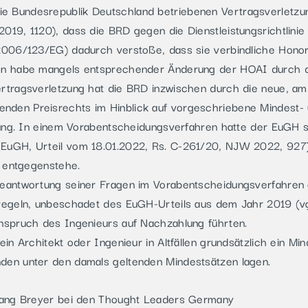
e Bundesrepublik Deutschland betriebenen Vertragsverletzu
019, 1120), dass die BRD gegen die Dienstleistungsrichtlinie 
 2006/123/EG) dadurch verstoße, dass sie verbindliche Honor
ten habe mangels entsprechender Änderung der HOAI durch d
ertragsverletzung hat die BRD inzwischen durch die neue, am
nden Preisrechts im Hinblick auf vorgeschriebene Mindest- 
ierung. In einem Vorabentscheidungsverfahren hatte der EuG
(EuGH, Urteil vom 18.01.2022, Rs. C-261/20, NJW 2022, 927
t entgegenstehe.
Beantwortung seiner Fragen im Vorabentscheidungsverfahren 
 regeln, unbeschadet des EuGH-Urteils aus dem Jahr 2019 (vg
Anspruch des Ingenieurs auf Nachzahlung führten.
ein Architekt oder Ingenieur in Altfällen grundsätzlich ein M
den unter den damals geltenden Mindestsätzen lagen.
gang Breyer bei den Thought Leaders Germany