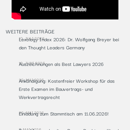
WEITERE BEITRÄGE
10. JULI 2026
Lexology Index 2026: Dr. Wolfgang Breyer bei
den Thought Leaders Germany
19. JUNI 2026
Auszeichnungen als Best Lawyers 2026
20. MAI 2026
Ankündigung: Kostenfreier Workshop für das
Erste Examen im Bauvertrags- und
Werkvertragsrecht
20. MAI 2026
Einladung zum Stammtisch am 11.06.2026!
7. MAI 2026